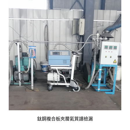
鈦鋼複合板夾層氦質譜檢漏